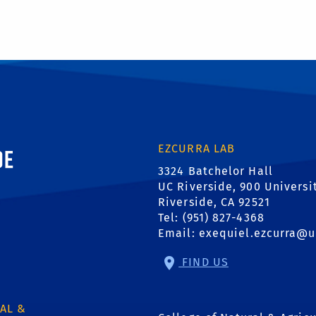
ornia, Riverside
EZCURRA LAB
3324 Batchelor Hall
UC Riverside, 900 Universi
Riverside, CA 92521
Tel: (951) 827-4368
Email:
exequiel.ezcurra@u
FIND US
AL &