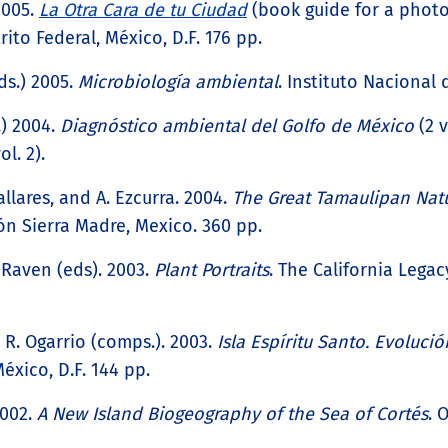
 2005.
La Otra Cara de tu Ciudad
(book guide for a photo
rito Federal, México, D.F. 176 pp.
eds.) 2005.
Microbiología ambiental
. Instituto Nacional 
.) 2004.
Diagnóstico ambiental del Golfo de México
(2 v
l. 2).
 Pallares, and A. Ezcurra. 2004.
The Great Tamaulipan Natu
ón Sierra Madre, Mexico. 360 pp.
P. Raven (eds). 2003.
Plant Portraits
. The California Legac
d R. Ogarrio (comps.). 2003.
Isla Espíritu Santo. Evoluci
xico, D.F. 144 pp.
2002.
A New Island Biogeography of the Sea of Cortés
. 