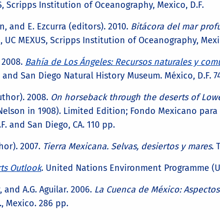
, Scripps Institution of Oceanography, Mexico, D.F.
n, and E. Ezcurra (editors). 2010.
Bitácora del mar prof
a, UC MEXUS, Scripps Institution of Oceanography, Mexic
. 2008.
Bahía de Los Ángeles: Recursos naturales y com
, and San Diego Natural History Museum. México, D.F. 7
author). 2008.
On horseback through the deserts of Lowe
Nelson in 1908). Limited Edition; Fondo Mexicano para
F. and San Diego, CA. 110 pp.
thor). 2007.
Tierra Mexicana. Selvas, desiertos y mares
. 
ts Outlook
. United Nations Environment Programme (UN
y, and A.G. Aguilar. 2006.
La Cuenca de México: Aspectos 
, Mexico. 286 pp.