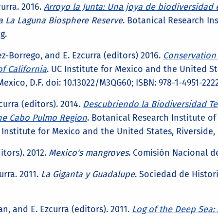
curra. 2016.
Arroyo la Junta: Una joya de biodiversidad e
rra La Laguna Biosphere Reserve
. Botanical Research In
g.
arez-Borrego, and E. Ezcurra (editors) 2016.
Conservation 
f California
. UC Institute for Mexico and the United S
exico, D.F. doi: 10.13022/M3QG60; ISBN: 978-1-4951-222
zcurra (editors). 2014.
Descubriendo la Biodiversidad Te
the Cabo Pulmo Region
. Botanical Research Institute o
Institute for Mexico and the United States, Riverside, 
itors). 2012.
Mexico's mangroves
. Comisión Nacional de
urra. 2011.
La Giganta y Guadalupe
. Sociedad de Histori
n, and E. Ezcurra (editors). 2011.
Log of the Deep Sea: 